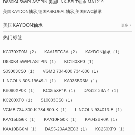
D880K4.5W/PLASTPIN 美国LINK-BELT轴承 MA1219
美国KAYDON轴承,德国ASKUBAL轴承,美国BWC轴承
美国KAYDON轴承
更多
热门标签
KC070XP0M（2）
KAA15FG3A（2）
KAYDON轴承（1）
D880K4.5W/PLASTPIN（1）
KC180XP0（1）
S09003CS0（1）
VGMB 734-800 734-800（1）
LINCOLN 306-19649-1（1）
KA035BR6M（1）
KB080XP0K（1）
KC065XP4K（1）
DAS12-38A-4（1）
KC200XP0（1）
S10003CS0（1）
VGMB 734-800-K 734-800-K（1）
LINCOLN 934013-E（1）
KAA15BG6K（1）
KAA10FG0K（1）
KA042BR0K（1）
KAA10BG0M（1）
DAS5-20AABEC3（1）
KC250XP0（1）