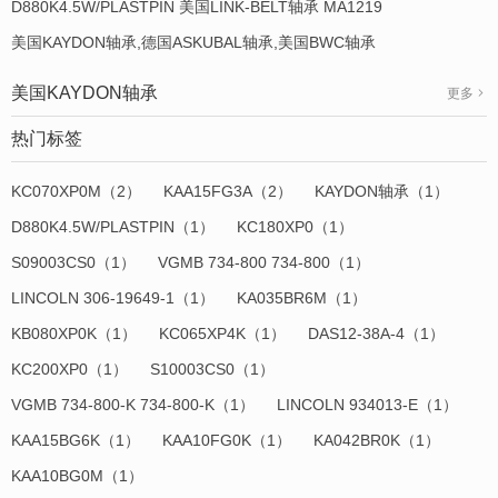
D880K4.5W/PLASTPIN 美国LINK-BELT轴承 MA1219
美国KAYDON轴承,德国ASKUBAL轴承,美国BWC轴承
美国KAYDON轴承
更多
热门标签
KC070XP0M（2）
KAA15FG3A（2）
KAYDON轴承（1）
D880K4.5W/PLASTPIN（1）
KC180XP0（1）
S09003CS0（1）
VGMB 734-800 734-800（1）
LINCOLN 306-19649-1（1）
KA035BR6M（1）
KB080XP0K（1）
KC065XP4K（1）
DAS12-38A-4（1）
KC200XP0（1）
S10003CS0（1）
VGMB 734-800-K 734-800-K（1）
LINCOLN 934013-E（1）
KAA15BG6K（1）
KAA10FG0K（1）
KA042BR0K（1）
KAA10BG0M（1）